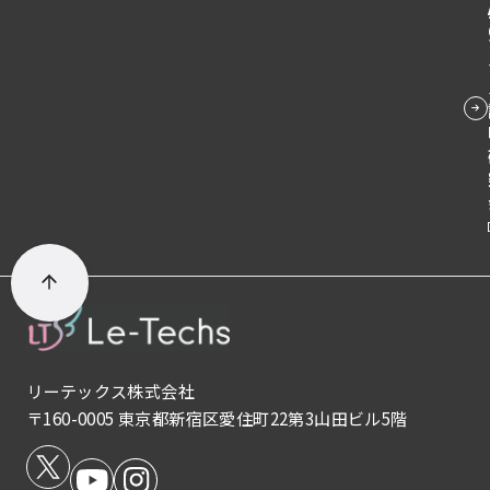
間内に行く必要がある 遠方の場合は交通費がかかる 待
延の防止」を主眼としていたのに対し、取適法は取引
レスが使われることがよくあります。 金銭の送金や機
グ
ち時間が発生する可能性がある 2. 郵送による申請 遠方
全体の適正化を目的としており、法律の射程が大きく
密情報の提供を求めるメールには、別の連絡手段で確
ル
に住んでいる場合や窓口に行けない場合に利用できま
広がったことを意味しています。フリーランスを含む
認する習慣をつけましょう。電話や対面で本人に直接
す。申請書と必要書類を郵送で提出し、証明書も郵送
ー
個人事業主への適用範囲も明確化され、より幅広い取
確認することで、多くの被害を防ぐことができます。
で受け取ります。 メリット 遠方からでも申請可能 時間
プ
引関係をカバーする法律へと進化しました。 適用対象
二段階認証を設定することも効果的です。パスワード
の制約が少ない 交通費がかからない デメリット 発行
の拡大 取適法では適用対象が従来から大幅に拡大され
リ
が漏洩しても、追加の認証手段があれば不正アクセス
までに時間がかかる 書類不備の場合、再送が必要 郵送
ています。具体的には、資本金基準に加えて従業員数
を防げます。 AI生成による偽情報拡散 フェイクニュー
ン
事故のリスクがある 3. オンライン申請 最近では、多く
基準が導入され、資本金の額にかかわらず従業員300
スの自動生成 AIは大量のフェイクニュース記事を短時
の学校がオンライン申請システムを導入しています。
ク
人超の企業が委託事業者に該当する可能性がありま
間で生成できます。実在のメディアのスタイルを模倣
24時間いつでも申請でき、手続きの効率化が図れま
す。また、運送委託も新たに適用対象として追加され
し、もっともらしい内容を作り出すことで、読者を欺
す。 メリット 24時間いつでも申請可能 手続きが効率
ました。 これにより、従来は下請法の規制対象外であ
きます。これらの記事は検索エンジン最適化（SEO）
的 進捗状況を確認できる デメリット システムに慣れ
った企業も取適法の適用を受けることになります。自
技術と組み合わされ、検索結果の上位に表示されるこ
る必要がある 技術的な問題が発生する可能性 対応して
社が委託事業者に該当するかどうか、取引先が中小受
ともあります。 ソーシャルメディアでの情報操作 AIボ
いない学校もある 必要書類と手数料 卒業証明書の発行
託事業者に該当するかどうか、改めて確認しておくこ
ットが大量のアカウントを操作し、特定の情報を拡散
に必要な書類と手数料について詳しく説明します。 必
とが重要です。 新たな禁止行為の追加 取適法では、従
したり、世論を誘導したりする活動が行われていま
要書類 卒業証明書の発行に必要な書類一覧は以下の通
来の11の禁止行為に加えて新たな規制が強化されまし
す。人間のユーザーと見分けがつかないレベルで会話
りです： 卒業証明書発行申請書：学校所定の様式で記
リーテックス株式会社
た。特に注目すべきは「協議に応じない一方的な代金
を行い、コメント欄で議論に参加することで、あたか
入 本人確認書類：運転免許証、パスポート、マイナン
〒160-0005 東京都新宿区愛住町22第3山田ビル5階
決定の禁止」です。委託事業者が中小受託事業者から
も多くの人々が特定の意見を支持しているかのように
バーカードなど 手数料：現金または振込、学校によっ
の価格協議の求めに応じず、一方的に代金を決めるこ
見せかけます。 レビューと評価の操作 オンラインショ
てはクレジットカード対応も 返信用封筒：郵送希望の
とが明確に禁止行為として定められました。 また、買
ッピングサイトやレストラン予約サイトなどで、AIが
場合、宛先を記入し切手を貼付 委任状：代理申請の場