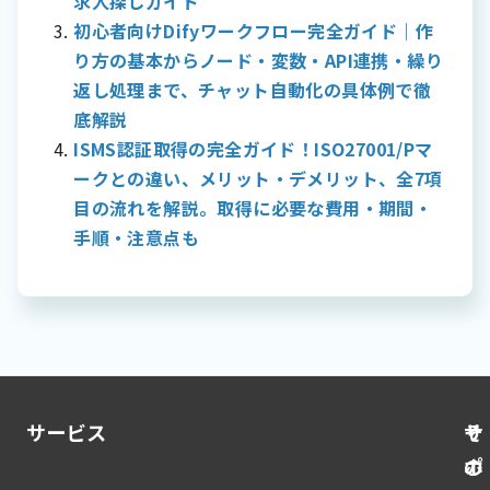
求人探しガイド
応まで、わかりやすく網羅的に解説します。取引の適
を装った詐欺が世界中で報告されています。ある香港
知後に卒業証明書の提出を求めることが一般的です。
初心者向けDifyワークフロー完全ガイド｜作
正化に向けた準備にぜひお役立てください。 取適法の
の企業では、CFOの声を模倣した音声によって、担当
新卒採用での利用 新卒採用では、履歴書に記載された
基本概念と目的 取適法とは何か？ 適法とは「中小受託
者が2億円以上の送金を指示され、実際に送金してしま
り方の基本からノード・変数・API連携・繰り
学歴の裏付けとして卒業証明書が必要になります。特
取引適正化法」の略称で、「とりてきほう（トリテキ
うという事件が発生しました。犯人は複数の電話会議
返し処理まで、チャット自動化の具体例で徹
に、以下のような場面で重要な役割を果たします： 内
ほう）」と読みます。従来の「下請代金支払遅延等防
を通じて信頼を築き、最終的に大金を騙し取ることに
定承諾書の提出時 入社手続きでの学歴確認 研修制度の
底解説
止法（下請法）」が2026年1月に改正・施行されたも
成功したのです。 家族を装った振り込め詐欺も深刻化
適用判断 初任給の決定 転職活動での重要性 転職活動
ISMS認証取得の完全ガイド！ISO27001/Pマ
ので、中小受託事業者と委託事業者との間の取引を適
しています。祖父母を狙った詐欺では、孫の声を数秒
では、新卒時以上に学歴の証明が重要になる場合があ
正化するための法律です。 下請法では「親事業者」と
ークとの違い、メリット・デメリット、全7項
の音声サンプルから再現し、「事故を起こしてしまっ
ります。特に、専門性の高い職種や管理職への転職で
「下請事業者」という用語が使用されていましたが、
た、至急お金が必要だ」といった緊急性を演出して現
目の流れを解説。取得に必要な費用・期間・
は、学歴が重要な判断材料となることが多いです。 公
取適法では「委託事業者」と「中小受託事業者」に名
金を騙し取るケースが増加しています。 政治的な情報
務員試験での必要性 公務員試験では、受験資格の確認
手順・注意点も
称が変更されました。これは、従来の上下関係を連想
操作にも使われています。政治家や著名人が実際には
として卒業証明書の提出が必須となります。国家公務
させる表現を改め、対等な受発注関係の実現を目指す
言っていない発言をしているかのような映像が作成さ
員、地方公務員を問わず、学歴要件を満たしているこ
姿勢を反映しています。法律名そのものに「適正化」
れ、ソーシャルメディアで拡散されることで、世論を
とを証明する重要な書類となります。 進学や資格取得
が含まれていることからも、単なる支払遅延の防止に
操作しようとする試みも見られます。 ディープフェイ
の際の利用 進学や各種資格取得においても卒業証明書
とどまらず、取引全体の公正さを確保しようとする法
クの見分け方 完全に見分けることは困難ですが、いく
が必要です。教育の継続性を証明する重要な役割を果
改正の意図が読み取れます。 取適法の適用範囲は、製
つかの注意点があります。映像の場合、まばたきの不
たします。 進学時の利用場面 大学院入試：学部での学
造委託、修理委託、情報成果物作成委託、役務提供委
自然さや、照明と影の不整合、口の動きと音声のわず
習成果を証明 専門学校への進学：高等学校卒業の証明
託の4つの委託取引です。資本金や従業員数の基準に基
かなずれなどに注目しましょう。 音声の場合は、感情
海外留学：日本での教育歴の証明 編入学試験：前の学
サービス
そ
サ
づき、委託事業者と中小受託事業者の該当要件が定め
の変化における不自然さ、呼吸音の欠如、背景ノイズ
校での学習歴の証明 通信制大学への入学：入学資格の
の
ポ
られています。従来の資本金基準に加え、従業員300人
の不一致などが手がかりになります。また、突然の緊
確認 資格取得時の利用場面 多くの国家資格や専門資格
以下の企業も新たに適用対象となるなど、規制対象が