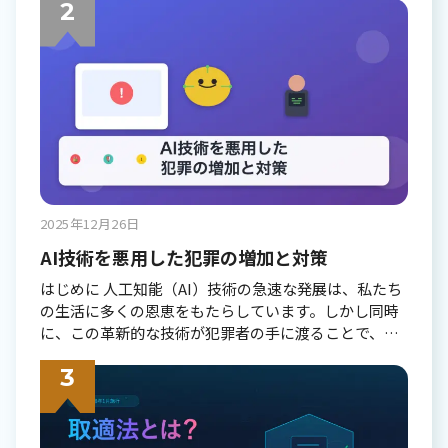
行手続き、よくある質問まで詳しく解説します。 現代
社会において、卒業証明書は単なる学歴の証明書類で
はなく、個人の信頼性を示す重要な公的文書として位
置づけられています。デジタル化が進む中で、証明書
の管理方法も変化しており、従来の紙ベースの証明書
に加えて、新しい形の証明書管理システムも注目され
ています。 卒業証明書の基本知識 卒業証明書とは何か
卒業証明書とは、学校教育法に基づいて発行される公
的な証明書で、その人が特定の学校を卒業したことを
証明する重要な書類です。正式には「卒業証明書」ま
2025年12月26日
たは「修了証明書」と呼ばれ、学校が発行する公的な
証明書として法的な効力を持ちます。 この証明書は、
AI技術を悪用した犯罪の増加と対策
教育機関が学生の卒業を正式に認定し、社会に対して
はじめに 人工知能（AI）技術の急速な発展は、私たち
その事実を証明するものです。単に学校を卒業したと
の生活に多くの恩恵をもたらしています。しかし同時
いう事実だけでなく、その人が一定の教育課程を修了
に、この革新的な技術が犯罪者の手に渡ることで、新
し、必要な知識や技能を身につけたことを公的に保証
たな脅威が生まれているのも事実です。本記事では、
する意味も持っています。 卒業証明書には以下の内容
AI技術を悪用した犯罪の実態、その手口、そして私た
が記載されます： 氏名・生年月日 卒業年月日 学校
ち一人ひとりができる対策について、詳しく解説して
名・学部・学科名 学位・資格の種類 発行日と学校印
いきます。 AI犯罪とは何か AI犯罪とは、人工知能技術
学籍番号 校長または学長の署名 これらの情報は、全て
を悪用して行われる違法行為の総称です。従来の犯罪