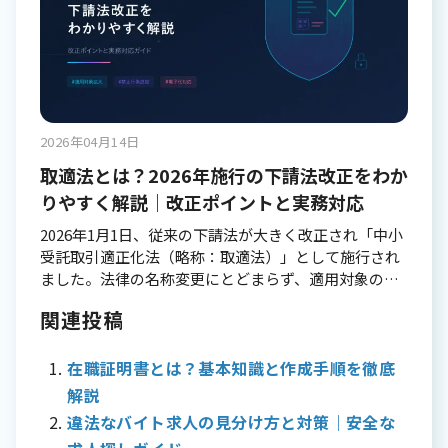
公的な記録に基づいて記載されるため、偽造や改ざん
とは異なり、高度な技術を駆使することで、より巧妙
を防ぐための様々な工夫が施されています。特に、学
かつ大規模な被害をもたらす可能性があります。 AI犯
校印や校長印は偽造防止の重要な要素となっていま
罪の特徴 AI技術を用いた犯罪には、いくつかの特徴的
す。 卒業証書との違い 多くの人が混同しがちな卒業証
な側面があります。まず、自動化による大規模攻撃が
明書と卒業証書の違いを詳しく整理しましょう。 卒業
可能になる点です。一度プログラムを作成すれば、人
証書は、卒業式で授与される記念的な意味合いが強い
間の手を介さずに何千、何万もの標的に対して同時に
書類で、一度しか発行されません。美しい装飾が施さ
2026年04月14日
攻撃を仕掛けることができます。 次に、高度な偽装技
れることが多く、個人の記念品として保管されます。
術により、本物と見分けがつかないレベルの詐欺が可
取適法とは？2026年施行の下請法改正をわか
卒業証書は、学校生活の集大成として授与される象徴
能になります。音声、映像、文章など、あらゆるコン
りやすく解説｜改正ポイントと実務対応
的な意味を持ち、多くの場合、額縁に入れて大切に保
テンツを精巧に模倣できるため、被害者が騙されやす
管されます。 一方、卒業証明書は何度でも発行可能な
2026年1月1日、従来の下請法が大きく改正され「中小
くなっています。 さらに、従来の犯罪対策では検知が
公的証明書で、就職や進学などの手続きで提出を求め
受託取引適正化法（略称：取適法）」として施行され
困難という問題もあります。AIが生成したコンテンツ
られます。シンプルな書式で作成され、各種手続きで
ました。法律の名称変更にとどまらず、適用対象の拡
は、人間が作成したものと区別がつきにくく、既存の
の証明書類として機能します。卒業証明書は実用的な
大や新たな禁止行為の追加など、委託事業者・中小受
セキュリティシステムをすり抜けてしまうケースが増
側面が強く、必要に応じて複数枚発行することができ
関連投稿
託事業者の双方に影響する改正が数多く盛り込まれて
えています。 急増するディープフェイク詐欺 ディープ
ます。 また、卒業証書は日本語で作成されることが一
います。製造業や運送業をはじめ、幅広い業種の発注
フェイクとは ディープフェイクは、AI技術を用いて作
般的ですが、卒業証明書は英文での発行も可能な場合
者・受託者が対応を求められる法改正です。 本記事で
在職証明書とは？基本知識と作成手順を徹底
成された極めてリアルな偽の音声や映像のことを指し
が多く、海外での手続きにも対応できます。 卒業証明
は、取適法の基本的な定義から主要な改正点、委託事
ます。ディープラーニングという機械学習の手法を使
解説
書が必要な場面 就職・転職時の必要性 就職活動や転職
業者に課される義務や禁止行為、違反した場合のペナ
って、実在の人物の顔や声を別の映像や音声に合成す
活動において、卒業証明書は学歴を証明する重要な書
違法なバイト求人の見分け方と対策｜安全な
ルティ、そして施行後に事業者が取り組むべき実務対
る技術です。 ディープフェイク詐欺の実例 企業の幹部
類です。企業は応募者の学歴を確認するため、内定通