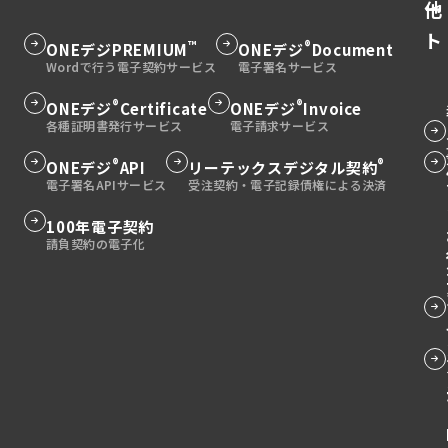
急連絡や金銭要求には特に警戒が必要です。 AIを利用
他
ー
では、受験資格として一定の学歴が求められます。以
拡大されたことが大きな特徴です。 取適法の目的と意
したフィッシング攻撃 高度化するフィッシングメール
下に主要な資格試験での卒業証明書の必要性一覧を示
ト
義 取適法の最大の目的は、中小受託事業者の利益を保
AI技術により、フィッシングメールは飛躍的に巧妙化
™
®
グ
ONEデジ
PREMIUM
グ
ONEデジ
Document
します： 司法試験：法科大学院修了の証明 医師国家試
護し、委託取引の適正化を図ることです。近年、原材
しています。従来のフィッシングメールは文法の誤り
験：医学部卒業の証明 建築士試験：建築学科卒業の証
ル
ル
料費やエネルギーコスト、人件費（労務費）の上昇に
や不自然な表現が目立ちましたが、現在のAI生成メー
明 教員免許取得：教育学部卒業の証明 公認会計士試
ー
ー
®
®
もかかわらず、価格転嫁が十分に進まない実態が問題
グ
ONEデジ
Certificate
グ
ONEデジ
Invoice
ルは完璧な日本語で、受信者の状況に合わせたパーソ
グ
験：大学卒業の証明 税理士試験：大学卒業または専門
視されてきました。取適法の施行により、委託事業者
プ
プ
ナライズされた内容になっています。 スピアフィッシ
ル
ル
ル
学校卒業の証明 社会保険労務士試験：大学卒業の証明
グ
には適正な価格協議に応じる義務が課され、一方的な
ングの脅威 特定の個人や組織を狙ったスピアフィッシ
リ
リ
この資格試験一覧からも分かるように、多くの専門職
ー
ー
ー
®
®
グ
ONEデジ
API
グ
リーテックスデジタル契約
ル
代金決定が明確に禁止されています。 また、独占禁止
ングでは、AIがソーシャルメディアやウェブサイトか
において卒業証明書は必須書類となっています。 継続
ン
ン
プ
プ
プ
ル
ル
法の補完法としての役割も重要です。公正取引委員会
ー
ら収集した情報を分析し、標的の興味関心や人間関係
教育での利用 社会人になってからも、継続教育や専門
ク
ク
リ
リ
と中小企業庁が所管し、取引の公正さを確保するため
リ
を考慮したメールを自動生成します。同僚や取引先を
ー
ー
プ
グ
100年電子契約
研修の受講において、基礎教育の修了を証明する書類
グ
の実効性ある制度運用を目指しています。法改正の背
装ったメールは、受信者の警戒心を下げる効果があり
ン
ン
ン
プ
プ
として必要になることがあります。 卒業証明書の発行
リ
ル
景には、中小企業が安心して事業を営める環境の実現
ル
ます。 ビジネスメール詐欺（BEC）の増加 企業間取引
グ
ク
ク
手続き 発行方法の種類 卒業証明書の発行方法は主に以
ク
リ
リ
ン
ー
という方針があり、日本経済全体の活性化に資するこ
を狙ったビジネスメール詐欺も深刻化しています。AI
ー
ル
下の3つがあります。それぞれにメリット・デメリット
ン
ン
ク
とが期待されています。 取適法の主要な改正点 法律
プ
は取引先とのメールのやり取りを分析し、文体や署
があるため、状況に応じて適切な方法を選択すること
プ
ー
名・用語の変更 今回の改正で最も目立つ変更は、法律
ク
ク
名、使用する言葉遣いまで模倣したメールを作成でき
リ
が重要です。 1. 窓口での直接申請 卒業した学校の事務
リ
プ
の名称が「下請代金支払遅延等防止法」から「中小受
ます。経理担当者が経営者や取引先からの正当な指示
窓口で直接申請する方法です。本人確認書類を持参
ン
ン
託取引適正化法」に改められた点です。従来の「親事
リ
だと信じて送金してしまうケースが後を絶ちません。
し、申請書に必要事項を記入して提出します。 メリッ
ク
業者」は「委託事業者」に、「下請事業者」は「中小
フィッシング攻撃への対策 メール本文のリンクは安易
ク
ン
ト 即日発行が可能な場合がある 不明点を直接質問でき
受託事業者」に変更されました。 この名称変更は単な
にクリックせず、送信者のアドレスを慎重に確認する
る 手続きが確実に完了する デメリット 学校の営業時
ク
る呼び替えではありません。従来の下請法が「支払遅
ことが重要です。公式のアドレスと微妙に異なるアド