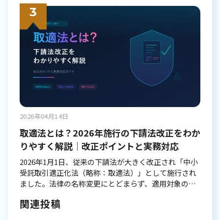
たな脅威が生まれているのも事実です。本記事では、
する意味も持っています。 卒業証明書には以下の内容
AI技術を悪用した犯罪の実態、その手口、そして私た
が記載されます： 氏名・生年月日 卒業年月日 学校
ち一人ひとりができる対策について、詳しく解説して
名・学部・学科名 学位・資格の種類 発行日と学校印
いきます。 AI犯罪とは何か AI犯罪とは、人工知能技術
学籍番号 校長または学長の署名 これらの情報は、全て
を悪用して行われる違法行為の総称です。従来の犯罪
公的な記録に基づいて記載されるため、偽造や改ざん
とは異なり、高度な技術を駆使することで、より巧妙
を防ぐための様々な工夫が施されています。特に、学
かつ大規模な被害をもたらす可能性があります。 AI犯
校印や校長印は偽造防止の重要な要素となっていま
罪の特徴 AI技術を用いた犯罪には、いくつかの特徴的
す。 卒業証書との違い 多くの人が混同しがちな卒業証
な側面があります。まず、自動化による大規模攻撃が
明書と卒業証書の違いを詳しく整理しましょう。 卒業
可能になる点です。一度プログラムを作成すれば、人
証書は、卒業式で授与される記念的な意味合いが強い
間の手を介さずに何千、何万もの標的に対して同時に
書類で、一度しか発行されません。美しい装飾が施さ
2026年04月14日
攻撃を仕掛けることができます。 次に、高度な偽装技
れることが多く、個人の記念品として保管されます。
術により、本物と見分けがつかないレベルの詐欺が可
取適法とは？2026年施行の下請法改正をわか
卒業証書は、学校生活の集大成として授与される象徴
能になります。音声、映像、文章など、あらゆるコン
りやすく解説｜改正ポイントと実務対応
的な意味を持ち、多くの場合、額縁に入れて大切に保
テンツを精巧に模倣できるため、被害者が騙されやす
管されます。 一方、卒業証明書は何度でも発行可能な
2026年1月1日、従来の下請法が大きく改正され「中小
くなっています。 さらに、従来の犯罪対策では検知が
公的証明書で、就職や進学などの手続きで提出を求め
受託取引適正化法（略称：取適法）」として施行され
困難という問題もあります。AIが生成したコンテンツ
られます。シンプルな書式で作成され、各種手続きで
ました。法律の名称変更にとどまらず、適用対象の拡
は、人間が作成したものと区別がつきにくく、既存の
の証明書類として機能します。卒業証明書は実用的な
大や新たな禁止行為の追加など、委託事業者・中小受
セキュリティシステムをすり抜けてしまうケースが増
側面が強く、必要に応じて複数枚発行することができ
関連投稿
託事業者の双方に影響する改正が数多く盛り込まれて
えています。 急増するディープフェイク詐欺 ディープ
ます。 また、卒業証書は日本語で作成されることが一
います。製造業や運送業をはじめ、幅広い業種の発注
フェイクとは ディープフェイクは、AI技術を用いて作