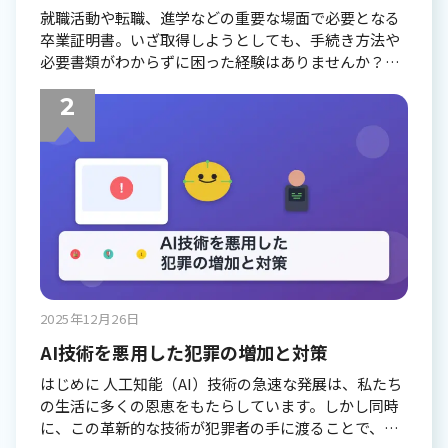
就職活動や転職、進学などの重要な場面で必要となる
卒業証明書。いざ取得しようとしても、手続き方法や
必要書類がわからずに困った経験はありませんか？本
記事では、卒業証明書の基本的な知識から具体的な発
行手続き、よくある質問まで詳しく解説します。 現代
社会において、卒業証明書は単なる学歴の証明書類で
はなく、個人の信頼性を示す重要な公的文書として位
置づけられています。デジタル化が進む中で、証明書
の管理方法も変化しており、従来の紙ベースの証明書
に加えて、新しい形の証明書管理システムも注目され
ています。 卒業証明書の基本知識 卒業証明書とは何か
卒業証明書とは、学校教育法に基づいて発行される公
的な証明書で、その人が特定の学校を卒業したことを
証明する重要な書類です。正式には「卒業証明書」ま
2025年12月26日
たは「修了証明書」と呼ばれ、学校が発行する公的な
証明書として法的な効力を持ちます。 この証明書は、
AI技術を悪用した犯罪の増加と対策
教育機関が学生の卒業を正式に認定し、社会に対して
はじめに 人工知能（AI）技術の急速な発展は、私たち
その事実を証明するものです。単に学校を卒業したと
の生活に多くの恩恵をもたらしています。しかし同時
いう事実だけでなく、その人が一定の教育課程を修了
に、この革新的な技術が犯罪者の手に渡ることで、新
し、必要な知識や技能を身につけたことを公的に保証