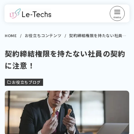
コ
ン
テ
ン
ツ
HOME
お役立ちコンテンツ
契約締結権限を持たない社員の契約に注意！
へ
契約締結権限を持たない社員の契約
移
動
に注意！
お役立ちブログ