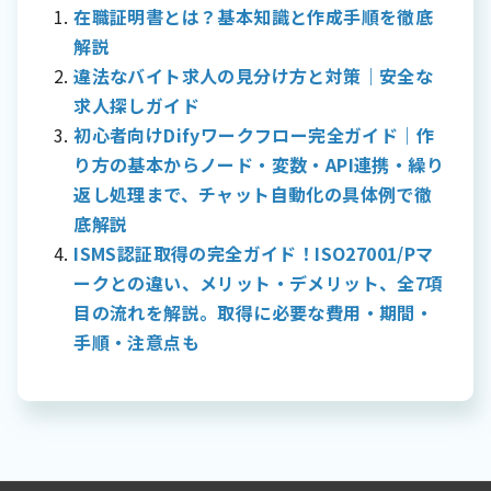
般的ですが、卒業証明書は英文での発行も可能な場合
者・受託者が対応を求められる法改正です。 本記事で
在職証明書とは？基本知識と作成手順を徹底
成された極めてリアルな偽の音声や映像のことを指し
が多く、海外での手続きにも対応できます。 卒業証明
は、取適法の基本的な定義から主要な改正点、委託事
ます。ディープラーニングという機械学習の手法を使
解説
書が必要な場面 就職・転職時の必要性 就職活動や転職
業者に課される義務や禁止行為、違反した場合のペナ
って、実在の人物の顔や声を別の映像や音声に合成す
活動において、卒業証明書は学歴を証明する重要な書
違法なバイト求人の見分け方と対策｜安全な
ルティ、そして施行後に事業者が取り組むべき実務対
る技術です。 ディープフェイク詐欺の実例 企業の幹部
類です。企業は応募者の学歴を確認するため、内定通
求人探しガイド
応まで、わかりやすく網羅的に解説します。取引の適
を装った詐欺が世界中で報告されています。ある香港
知後に卒業証明書の提出を求めることが一般的です。
初心者向けDifyワークフロー完全ガイド｜作
正化に向けた準備にぜひお役立てください。 取適法の
の企業では、CFOの声を模倣した音声によって、担当
新卒採用での利用 新卒採用では、履歴書に記載された
基本概念と目的 取適法とは何か？ 適法とは「中小受託
者が2億円以上の送金を指示され、実際に送金してしま
り方の基本からノード・変数・API連携・繰り
学歴の裏付けとして卒業証明書が必要になります。特
取引適正化法」の略称で、「とりてきほう（トリテキ
うという事件が発生しました。犯人は複数の電話会議
返し処理まで、チャット自動化の具体例で徹
に、以下のような場面で重要な役割を果たします： 内
ほう）」と読みます。従来の「下請代金支払遅延等防
を通じて信頼を築き、最終的に大金を騙し取ることに
定承諾書の提出時 入社手続きでの学歴確認 研修制度の
底解説
止法（下請法）」が2026年1月に改正・施行されたも
成功したのです。 家族を装った振り込め詐欺も深刻化
適用判断 初任給の決定 転職活動での重要性 転職活動
ISMS認証取得の完全ガイド！ISO27001/Pマ
ので、中小受託事業者と委託事業者との間の取引を適
しています。祖父母を狙った詐欺では、孫の声を数秒
では、新卒時以上に学歴の証明が重要になる場合があ
正化するための法律です。 下請法では「親事業者」と
ークとの違い、メリット・デメリット、全7項
の音声サンプルから再現し、「事故を起こしてしまっ
ります。特に、専門性の高い職種や管理職への転職で
「下請事業者」という用語が使用されていましたが、
た、至急お金が必要だ」といった緊急性を演出して現
目の流れを解説。取得に必要な費用・期間・
は、学歴が重要な判断材料となることが多いです。 公
取適法では「委託事業者」と「中小受託事業者」に名
金を騙し取るケースが増加しています。 政治的な情報
務員試験での必要性 公務員試験では、受験資格の確認
手順・注意点も
称が変更されました。これは、従来の上下関係を連想
操作にも使われています。政治家や著名人が実際には
として卒業証明書の提出が必須となります。国家公務
させる表現を改め、対等な受発注関係の実現を目指す
言っていない発言をしているかのような映像が作成さ
員、地方公務員を問わず、学歴要件を満たしているこ
姿勢を反映しています。法律名そのものに「適正化」
れ、ソーシャルメディアで拡散されることで、世論を
とを証明する重要な書類となります。 進学や資格取得
が含まれていることからも、単なる支払遅延の防止に
操作しようとする試みも見られます。 ディープフェイ
の際の利用 進学や各種資格取得においても卒業証明書
とどまらず、取引全体の公正さを確保しようとする法
クの見分け方 完全に見分けることは困難ですが、いく
が必要です。教育の継続性を証明する重要な役割を果
改正の意図が読み取れます。 取適法の適用範囲は、製
つかの注意点があります。映像の場合、まばたきの不
たします。 進学時の利用場面 大学院入試：学部での学