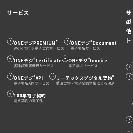
造委託、修理委託、情報成果物作成委託、役務提供委
自然さや、照明と影の不整合、口の動きと音声のわず
習成果を証明 専門学校への進学：高等学校卒業の証明
託の4つの委託取引です。資本金や従業員数の基準に基
かなずれなどに注目しましょう。 音声の場合は、感情
海外留学：日本での教育歴の証明 編入学試験：前の学
サービス
そ
サ
づき、委託事業者と中小受託事業者の該当要件が定め
の変化における不自然さ、呼吸音の欠如、背景ノイズ
校での学習歴の証明 通信制大学への入学：入学資格の
の
ポ
られています。従来の資本金基準に加え、従業員300人
の不一致などが手がかりになります。また、突然の緊
確認 資格取得時の利用場面 多くの国家資格や専門資格
以下の企業も新たに適用対象となるなど、規制対象が
急連絡や金銭要求には特に警戒が必要です。 AIを利用
他
ー
では、受験資格として一定の学歴が求められます。以
拡大されたことが大きな特徴です。 取適法の目的と意
したフィッシング攻撃 高度化するフィッシングメール
下に主要な資格試験での卒業証明書の必要性一覧を示
ト
義 取適法の最大の目的は、中小受託事業者の利益を保
AI技術により、フィッシングメールは飛躍的に巧妙化
™
®
グ
ONEデジ
PREMIUM
グ
ONEデジ
Document
します： 司法試験：法科大学院修了の証明 医師国家試
護し、委託取引の適正化を図ることです。近年、原材
しています。従来のフィッシングメールは文法の誤り
験：医学部卒業の証明 建築士試験：建築学科卒業の証
ル
ル
料費やエネルギーコスト、人件費（労務費）の上昇に
や不自然な表現が目立ちましたが、現在のAI生成メー
明 教員免許取得：教育学部卒業の証明 公認会計士試
ー
ー
®
®
もかかわらず、価格転嫁が十分に進まない実態が問題
グ
ONEデジ
Certificate
グ
ONEデジ
Invoice
ルは完璧な日本語で、受信者の状況に合わせたパーソ
グ
験：大学卒業の証明 税理士試験：大学卒業または専門
視されてきました。取適法の施行により、委託事業者
プ
プ
ナライズされた内容になっています。 スピアフィッシ
ル
ル
ル
学校卒業の証明 社会保険労務士試験：大学卒業の証明
グ
には適正な価格協議に応じる義務が課され、一方的な
ングの脅威 特定の個人や組織を狙ったスピアフィッシ
リ
リ
この資格試験一覧からも分かるように、多くの専門職
ー
ー
ー
®
®
グ
ONEデジ
API
グ
リーテックスデジタル契約
ル
代金決定が明確に禁止されています。 また、独占禁止
ングでは、AIがソーシャルメディアやウェブサイトか
において卒業証明書は必須書類となっています。 継続
ン
ン
プ
プ
プ
ル
ル
法の補完法としての役割も重要です。公正取引委員会
ー
ら収集した情報を分析し、標的の興味関心や人間関係
教育での利用 社会人になってからも、継続教育や専門
ク
ク
リ
リ
と中小企業庁が所管し、取引の公正さを確保するため
リ
を考慮したメールを自動生成します。同僚や取引先を
ー
ー
プ
グ
100年電子契約
研修の受講において、基礎教育の修了を証明する書類
グ
の実効性ある制度運用を目指しています。法改正の背
装ったメールは、受信者の警戒心を下げる効果があり
ン
ン
ン
プ
プ
として必要になることがあります。 卒業証明書の発行
リ
ル
景には、中小企業が安心して事業を営める環境の実現
ル
ます。 ビジネスメール詐欺（BEC）の増加 企業間取引
グ
ク
ク
手続き 発行方法の種類 卒業証明書の発行方法は主に以
ク
リ
リ
ン
ー
という方針があり、日本経済全体の活性化に資するこ
を狙ったビジネスメール詐欺も深刻化しています。AI
ー
ル
下の3つがあります。それぞれにメリット・デメリット
ン
ン
ク
とが期待されています。 取適法の主要な改正点 法律
プ
は取引先とのメールのやり取りを分析し、文体や署
があるため、状況に応じて適切な方法を選択すること
プ
ー
名・用語の変更 今回の改正で最も目立つ変更は、法律
ク
ク
名、使用する言葉遣いまで模倣したメールを作成でき
リ
が重要です。 1. 窓口での直接申請 卒業した学校の事務
リ
プ
の名称が「下請代金支払遅延等防止法」から「中小受
ます。経理担当者が経営者や取引先からの正当な指示