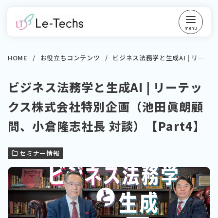
コ
ン
テ
ン
ツ
HOME
お役立ちコンテンツ
ビジネス法務学と生成AI | リーテックス株式会社特別企画（池田眞朗顧問、小倉隆志社長 対談）【PART4】
へ
ビジネス法務学と生成AI | リーテッ
移
動
クス株式会社特別企画（池田眞朗顧
問、小倉隆志社長 対談）【Part4】
セミナー情報