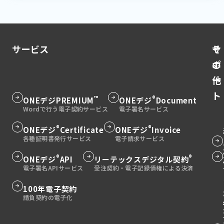
サービス
そ
サ
の
ポ
他
ー
ト
™
®
グ
ONEデジ
PREMIUM
グ
ONEデジ
Document
ル
ル
ー
ー
®
®
グ
ONEデジ
Certificate
グ
ONEデジ
Invoice
グ
プ
プ
ル
ル
ル
グ
リ
リ
ー
ー
ー
®
®
グ
ONEデジ
API
グ
リーテックスデジタル契約
ル
ン
ン
プ
プ
プ
ル
ル
ー
ク
ク
リ
リ
リ
ー
ー
プ
グ
100年電子契約
グ
ン
ン
ン
プ
プ
リ
ル
ル
グ
ク
ク
ク
リ
リ
ン
ー
ー
ル