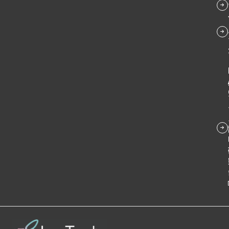
ン
ン
ク
プ
プ
ー
ク
ク
リ
リ
プ
ン
ン
リ
ク
ク
ン
ク
グ
ル
ー
プ
リ
ン
ク