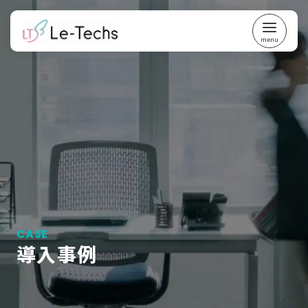
コ
ン
テ
ン
ツ
へ
移
動
導入事例