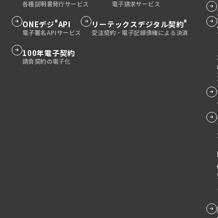
プ
プ
ル
ル
ル
グ
リ
リ
ー
ー
ー
®
®
グ
ONEデジ
API
グ
リーテックスデジタル契約
ル
ン
ン
プ
プ
プ
ル
ル
ー
ク
ク
リ
リ
リ
ー
ー
プ
グ
100年電子契約
グ
ン
ン
ン
プ
プ
リ
ル
ル
グ
ク
ク
ク
リ
リ
ン
ー
ー
ル
ン
ン
ク
プ
プ
ー
ク
ク
リ
リ
プ
ン
ン
リ
ク
ク
ン
ク
グ
ル
ー
プ