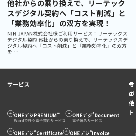
他社からの乗り換えで、リーテック
スデジタル契約へ「コスト削減」と
「業務効率化」の双方を実現！
NIN JAPAN株式会社様ご利用サービス：リーテックス
デジタル契約 他社からの乗り換えで、リーテックスデ
ジタル契約へ「コスト削減」と「業務効率化」の双方
を …
サービス
そ
サ
の
ポ
他
ー
ト
™
®
グ
ONEデジ
PREMIUM
グ
ONEデジ
Document
ル
ル
ー
ー
®
®
グ
ONEデジ
Certificate
グ
ONEデジ
Invoice
グ