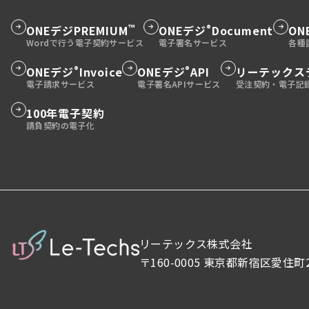
™
®
ONEデジ
PREMIUM
ONEデジ
Document
ON
グ
グ
グ
ル
ル
ル
ー
ー
ー
®
®
ONEデジ
Invoice
ONEデジ
API
リーテックス
グ
グ
グ
プ
プ
プ
ル
ル
ル
リ
リ
リ
ー
ー
ー
100年電子契約
グ
ン
ン
ン
プ
プ
プ
ル
ク
ク
ク
リ
リ
リ
ー
ン
ン
ン
プ
ク
ク
ク
リ
ン
ク
リーテックス株式会社
〒160-0005 東京都新宿区愛住