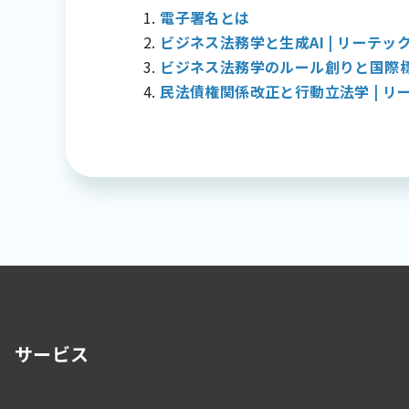
電子署名とは
ビジネス法務学と生成AI | リー
ビジネス法務学のルール創りと国際
民法債権関係改正と行動立法学 | リ
サービス