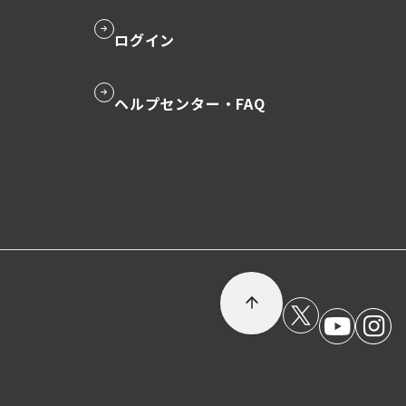
ログイン
グ
ル
ー
ヘルプセンター・FAQ
グ
プ
ル
リ
ー
ン
プ
ク
リ
ン
ク