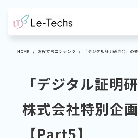
コ
ン
テ
ン
ツ
へ
HOME
お役立ちコンテンツ
「デジタル証明研究会」の
移
動
「デジタル証明
株式会社特別企画
【Part5】