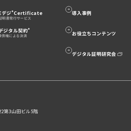
®
Eデジ
Certificate
導入事例
グ
ル
ー
®
デジタル契約
お役立ちコンテンツ
グ
プ
ル
リ
ー
ン
デジタル証明研究会
グ
プ
ク
ル
リ
ー
ン
プ
ク
リ
ン
ク
町22第3山田ビル5階