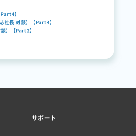
art4】
社長 対談）【Part3】
）【Part2】
サポート