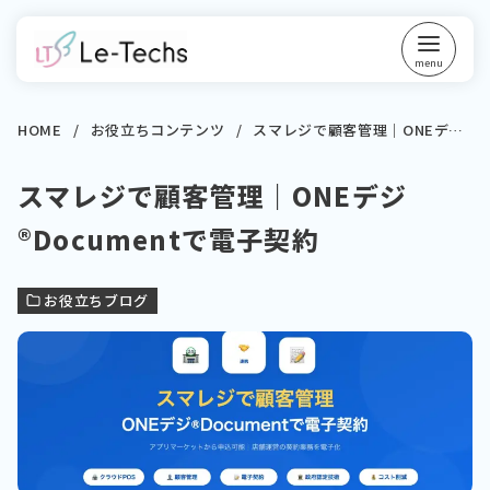
コ
ン
テ
ン
ツ
HOME
お役立ちコンテンツ
スマレジで顧客管理｜ONEデジ®DOCUMENTで電子契約
へ
スマレジで顧客管理｜ONEデジ
移
動
®Documentで電子契約
お役立ちブログ