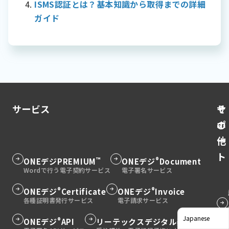
ISMS認証とは？基本知識から取得までの詳細
ガイド
サービス
そ
サ
の
ポ
他
ー
ト
™
®
グ
ONEデジ
PREMIUM
グ
ONEデジ
Document
ル
ル
ー
ー
®
®
グ
ONEデジ
Certificate
グ
ONEデジ
Invoice
グ
プ
プ
ル
ル
ル
グ
リ
リ
ー
ー
ー
®
®
グ
ONEデジ
API
グ
リーテックスデジタル契約
ル