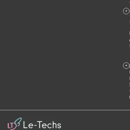
ー
ク
ク
リ
リ
プ
ン
ン
リ
ク
ク
ン
ク
グ
ル
ー
プ
リ
ン
ク