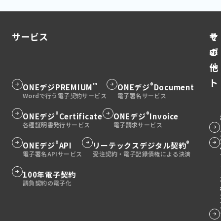
サービス
そ
サ
の
ポ
他
ー
ト
™
®
グ
ONEデジ
PREMIUM
グ
ONEデジ
Document
ル
ル
ー
ー
®
®
グ
ONEデジ
Certificate
グ
ONEデジ
Invoice
グ
プ
プ
ル
ル
ル
グ
リ
リ
ー
ー
ー
®
®
グ
ONEデジ
API
グ
リーテックスデジタル契約
ル
ン
ン
プ
プ
プ
ル
ル
ー
ク
ク
リ
リ
リ
ー
ー
プ
グ
100年電子契約
グ
ン
ン
ン
プ
プ
リ
ル
ル
グ
ク
ク
ク
リ
リ
ン
ー
ー
ル
ン
ン
ク
プ
プ