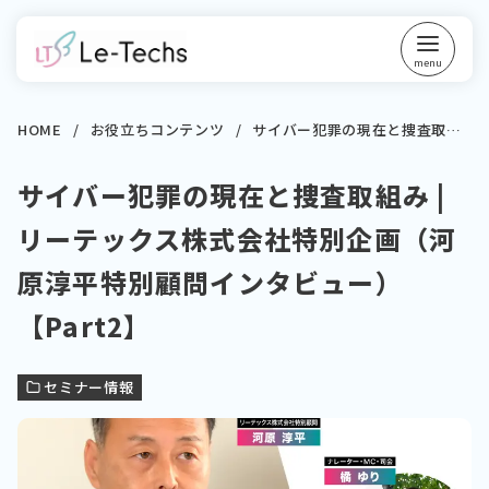
コ
ン
テ
ン
ツ
HOME
お役立ちコンテンツ
サイバー犯罪の現在と捜査取組み | リーテックス株式会社特別企画（河原淳平特別顧問インタビュー）【PART2】
へ
サイバー犯罪の現在と捜査取組み |
移
動
リーテックス株式会社特別企画（河
原淳平特別顧問インタビュー）
【Part2】
セミナー情報