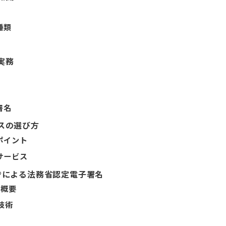
種類
実務
署名
スの選び方
ポイント
サービス
®による法務省認定電子署名
の概要
技術