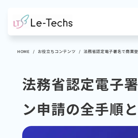
コ
ン
テ
ン
ツ
へ
HOME
お役立ちコンテンツ
法務省認定電子署名で商業
移
動
法務省認定電子
ン申請の全手順