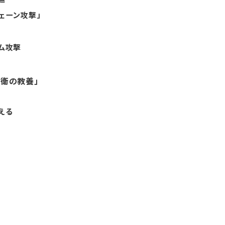
ェーン攻撃」
想
ム攻撃
自衛の教養」
える
応