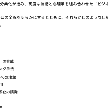
、分業化が進み、高度な技術と心理学を組み合わせた「ビジ
手口の全貌を明らかにするとともに、それらがどのような仕
。
流
」の脅威
ング手法
」への攻撃
用
停止の誘発
鎖
迫