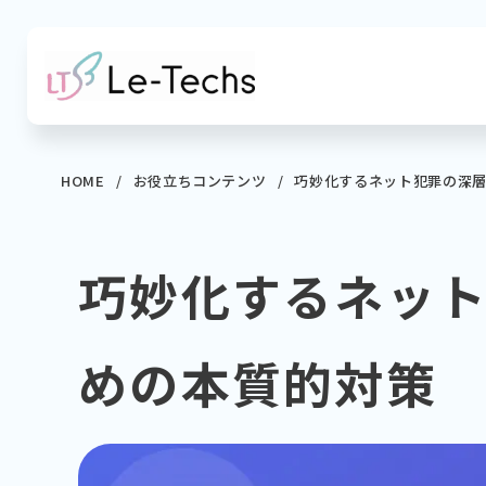
コ
ン
テ
ン
ツ
へ
HOME
お役立ちコンテンツ
巧妙化するネット犯罪の深
移
動
巧妙化するネッ
めの本質的対策