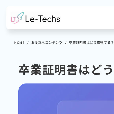
コ
ン
テ
ン
ツ
へ
HOME
お役立ちコンテンツ
卒業証明書はどう取得する
移
動
卒業証明書はど